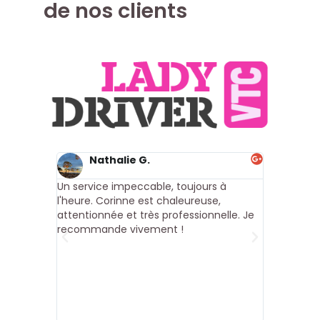
de nos clients
Nathalie G.
Thé
Un service impeccable, toujours à
Un trajet d
l'heure. Corinne est chaleureuse,
Corinne, qu
attentionnée et très professionnelle. Je
convivialit
recommande vivement !
attentionn
irréprochab
ambiance c
se fait natu
d’échanger
d’un servi
recommande